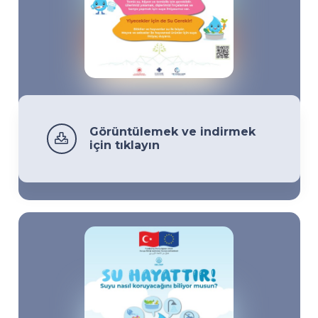
Görüntülemek ve indirmek
için tıklayın